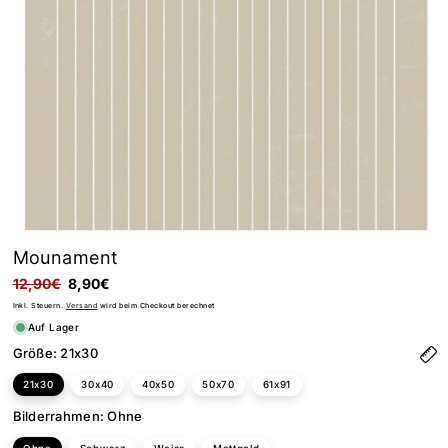
Mounament
Normaler
12,90€
Verkaufspreis
8,90€
Preis
Inkl. Steuern.
Versand
wird beim Checkout berechnet
Auf Lager
Größe:
21x30
21x30
30x40
40x50
50x70
61x91
Bilderrahmen:
Ohne