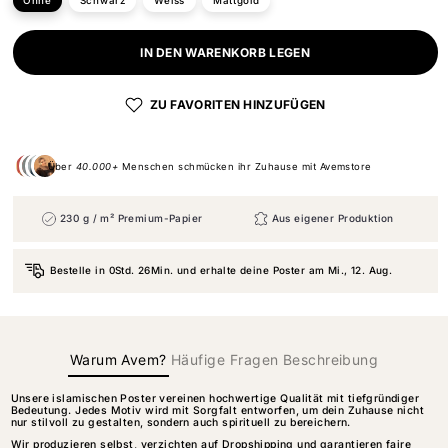
Ohne
Schwarz
Weiss
Mattgold
IN DEN WARENKORB LEGEN
ZU FAVORITEN HINZUFÜGEN
Über
40.000+
Menschen schmücken ihr Zuhause mit Avemstore
230 g / m² Premium-Papier
Aus eigener Produktion
Bestelle in
0Std. 26Min.
und erhalte deine Poster am
Mi., 12. Aug.
Warum Avem?
Häufige Fragen
Beschreibung
Unsere islamischen Poster vereinen hochwertige Qualität mit tiefgründiger
Bedeutung. Jedes Motiv wird mit Sorgfalt entworfen, um dein Zuhause nicht
nur stilvoll zu gestalten, sondern auch spirituell zu bereichern.
Wir produzieren selbst, verzichten auf Dropshipping und garantieren faire