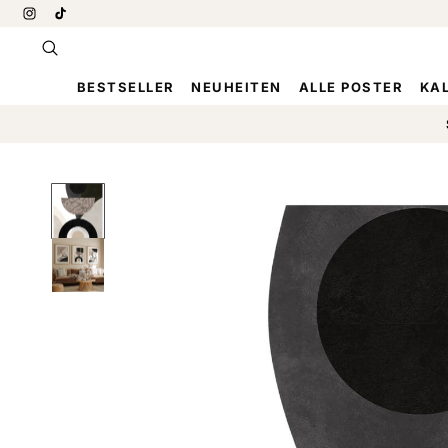
DIREKT
Instagram
TikTok
ZUM
INHALT
BESTSELLER
NEUHEITEN
ALLE POSTER
KAL
ZU
PRODUKTINFORMATIONEN
SPRINGEN