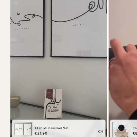
Allah Muhammad Set
Th
€21,90
€8