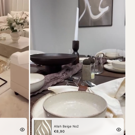
Allah Beige No2
€8,90