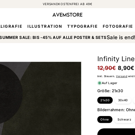
VERSANDKOSTENFREI AB 49€
LIGRAFIE
ILLUSTRATION
TYPOGRAFIE
FOTOGRAFIE
Sale is end
SUMMER SALE: BIS -45% AUF ALLE POSTER & SETS
Infinity Lin
Normaler
12,90€
Verkaufspreis
8,90€
Preis
Inkl. Steuern.
Versand
wird 
Auf Lager
Größe:
21x30
21x30
30x40
Bilderrahmen:
Ohn
Ohne
Schwarz