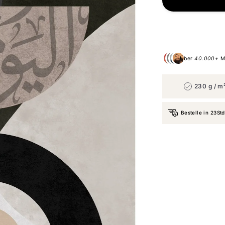
Über
40.000+
Me
230 g / m
Bestelle in
23Std