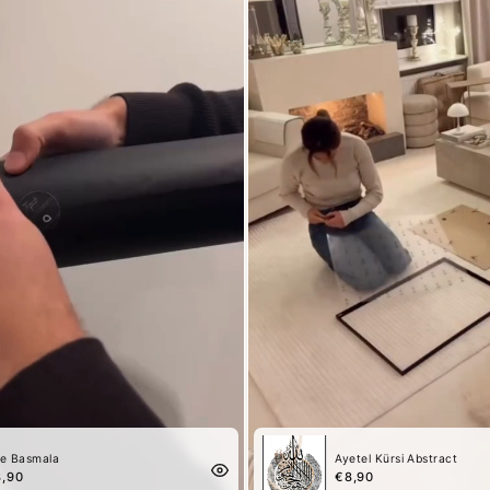
e Basmala
Ayetel Kürsi Abstract
,90
€8,90