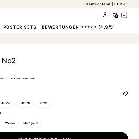
L
Deutschland | EUR €
a
Favoriten
Warenkorb
Einloggen
n
0
d
POSTER SETS
BEWERTUNGEN ⭐⭐⭐⭐⭐ (4,9/5)
/
!
R
e
g
e No2
i
o
n
beim Checkout berechnet
40x50
50x70
61x91
e
Weiss
Mattgold